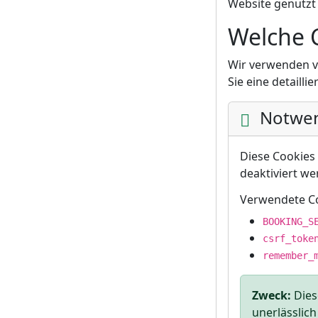
Website genutzt 
Welche 
Wir verwenden v
Sie eine detailli
Notwen
Diese Cookies
deaktiviert we
Verwendete Co
BOOKING_S
csrf_toke
remember_
Zweck:
Dies
unerlässlich