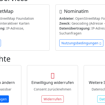
eetMap
Nominatim
treetMap Foundation
Anbieter:
OpenStreetMap Fo
interaktiver Karten
Zweck:
Geocoding (Adresse 
ng:
IP-Adresse,
Datenübertragung:
IP-Adres
Suchanfragen
Nutzungsbedingungen
hte
n ändern
Einwilligung widerrufen
Weitere 
passbar
Consent zurücknehmen
Datensc
ngen
Widerrufen
Dat